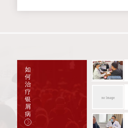
如
何
治
疗
银
屑
病