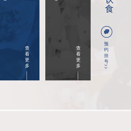
阅读:619
食
银屑病最早症状有哪些？早期识别是关键
诱发牛皮癣
阅读:169
预
银屑病诊断依据全解析：如何准确判断病情
查
查
约
看
看
阅读:533
挂
更
更
号
多
多
>>
银屑病初期小红点长什么样？实拍图片+医生解读
细数牛皮癣
阅读:317