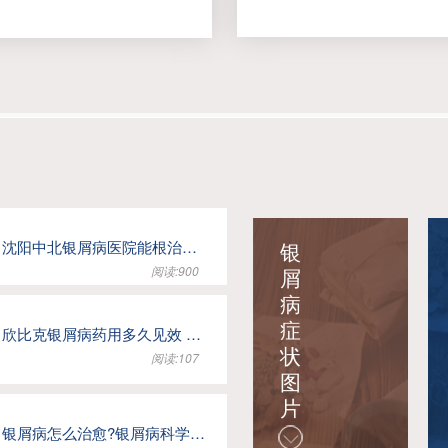
沈阳中北银屑病医院能根治银屑病吗 长期状态管理认知指南
银
阅读:900
屑
病
症
欣比克银屑病药用多久见效 科学使用周期认知指南
状
阅读:107
图
片
银屑病怎么治愈?银屑病科学状态管理实用指南