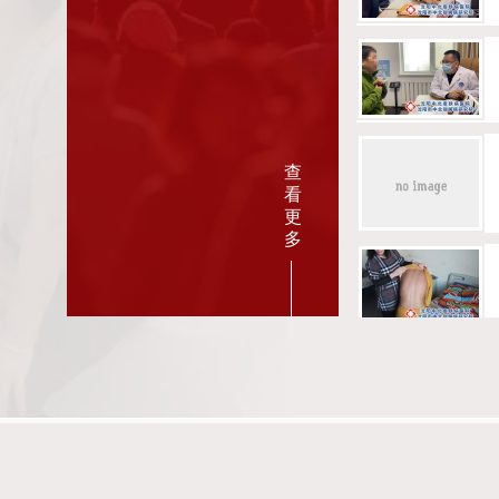
查
看
更
多