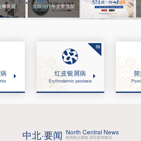
皮癣医院
沈阳治疗牛皮癣医院
屑病
红皮银屑病
脓
itis
Erythrodermic psoriasis
Psori
North Central News
中北·要闻
新闻热点聚集 医院要闻概况