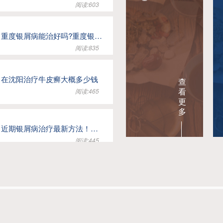
阅读:603
重度银屑病能治好吗?重度银屑病状态管理实用指南
阅读:835
在沈阳治疗牛皮癣大概多少钱
查
看
阅读:465
更
多
近期银屑病治疗最新方法！主任提醒推荐，不加重
阅读:445