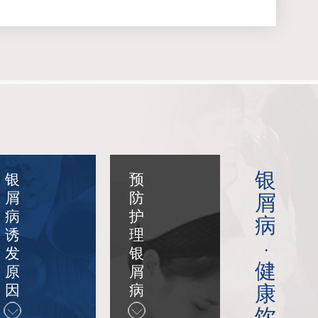
银
银
预
银屑病转好的迹象 皮肤状态改善识别实用指南
屑
防
屑
阅读:754
病
护
病
诱
理
·
初期的银屑病图片 症状特征识别实用指南
发
银
健
阅读:746
原
屑
康
因
病
银屑病早期症状大全，别忽视！出现这些情况要及时就医
饮