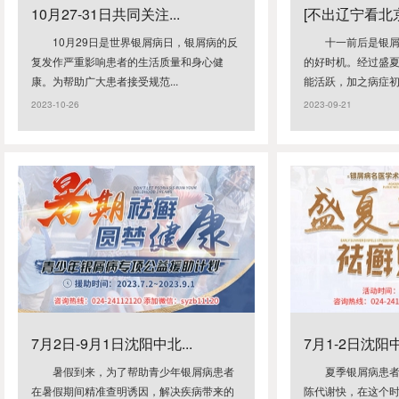
10月27-31日共同关注...
[不出辽宁看北京
10月29日是世界银屑病日，银屑病的反
十一前后是银
复发作严重影响患者的生活质量和身心健
的好时机。经过盛夏
康。为帮助广大患者接受规范...
能活跃，加之病症初期
2023-10-26
2023-09-21
7月2日-9月1日沈阳中北...
7月1-2日沈阳中
暑假到来，为了帮助青少年银屑病患者
夏季银屑病患
在暑假期间精准查明诱因，解决疾病带来的
陈代谢快，在这个