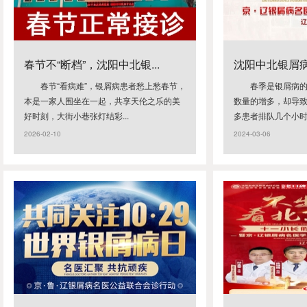
春节不“断档”，沈阳中北银...
沈阳中北银屑病医
春节“看病难”，银屑病患者愁上愁春节，
春季是银屑病
本是一家人围坐在一起，共享天伦之乐的美
数量的增多，却导
好时刻，大街小巷张灯结彩...
多患者排队几个小时，
2026-02-10
2024-03-06