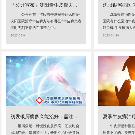
「公开宣布」沈阳看牛皮癣去...
沈阳银屑病医院
「公开宣布」沈阳看牛皮癣去什么医院-
沈阳银屑病医
沈阳医院治疗牛皮癣方法有哪些?牛皮癣患者
医院有什么医治牛
无时无刻不都活在痛苦之中...
好口碑!牛皮癣病人既
2023-05-01
2023-04-30
初发银屑病多久能治好，需注...
夏季牛皮癣治疗
银屑病是一种慢性皮肤疾病，初发时会
牛皮癣是种慢
出现红斑、鳞屑等症状，长期不治疗会导致
痊愈不了的。夏季