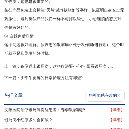
学物质，这也是很重要的。
某些产品包装上会标注“天然”或“纯植物”等字样，以证明自身安全无
刺激性。遇到类似产品我们一样不可掉以轻心，小心谨慎的态度对
你是有好处的。
04 自我判断病情
这个问题很好理解。假设您的银屑病正处于发作期(进行期)，这个时
期就不是您染发的好时机。
上一篇：
备孕遇上银屑病，这些疗法要小心!沈阳看银屑病，沈阳银屑病医院，沈阳牛皮癣医院，沈阳皮肤病医院
下一篇：
头部牛皮癣的日常护理方法有哪些?
热门文章
您可能感兴趣的>>
沈阳医院治疗银屑病提醒患者：春季银屑病护...
【详细】
银屑病小红疹多久会扩散？
【详细】