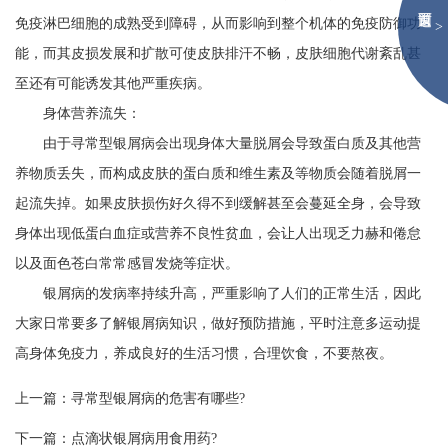
免疫淋巴细胞的成熟受到障碍，从而影响到整个机体的免疫防御功
>
能，而其皮损发展和扩散可使皮肤排汗不畅，皮肤细胞代谢紊乱甚
至还有可能诱发其他严重疾病。
身体营养流失：
由于寻常型银屑病会出现身体大量脱屑会导致蛋白质及其他营
养物质丢失，而构成皮肤的蛋白质和维生素及等物质会随着脱屑一
起流失掉。如果皮肤损伤好久得不到缓解甚至会蔓延全身，会导致
身体出现低蛋白血症或营养不良性贫血，会让人出现乏力赫和倦怠
以及面色苍白常常感冒发烧等症状。
银屑病的发病率持续升高，严重影响了人们的正常生活，因此
大家日常要多了解银屑病知识，做好预防措施，平时注意多运动提
高身体免疫力，养成良好的生活习惯，合理饮食，不要熬夜。
上一篇：
寻常型银屑病的危害有哪些?
下一篇：
点滴状银屑病用食用药?