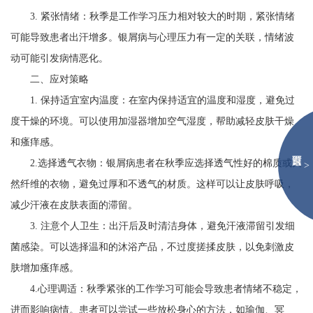
3. 紧张情绪：秋季是工作学习压力相对较大的时期，紧张情绪
可能导致患者出汗增多。银屑病与心理压力有一定的关联，情绪波
动可能引发病情恶化。
二、应对策略
1. 保持适宜室内温度：在室内保持适宜的温度和湿度，避免过
度干燥的环境。可以使用加湿器增加空气湿度，帮助减轻皮肤干燥
和瘙痒感。
2.选择透气衣物：银屑病患者在秋季应选择透气性好的棉质或天
>
然纤维的衣物，避免过厚和不透气的材质。这样可以让皮肤呼吸，
减少汗液在皮肤表面的滞留。
3. 注意个人卫生：出汗后及时清洁身体，避免汗液滞留引发细
菌感染。可以选择温和的沐浴产品，不过度搓揉皮肤，以免刺激皮
肤增加瘙痒感。
4.心理调适：秋季紧张的工作学习可能会导致患者情绪不稳定，
进而影响病情。患者可以尝试一些放松身心的方法，如瑜伽、冥