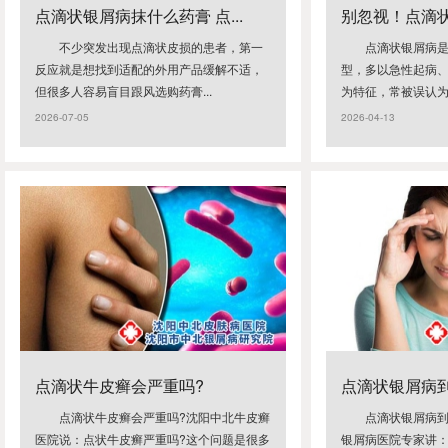
点滴状银屑病抹什么药膏 点...
别忽视！点滴状
不少突发出现点滴状皮损的患者，第一
点滴状银屑病
反应就是想找到适配的外用产品缓解不适，
型，多以急性起病
但很多人容易盲目跟风选购药膏...
为特征，常被误认为普
2026-07-05
2026-04-13
点滴状牛皮癣会严重吗?
点滴状银屑病到
点滴状牛皮癣会严重吗?沈阳中北牛皮癣
点滴状银屑病到
医院说：点状牛皮癣严重吗?这个问题是很多
银屑病医院专家讲