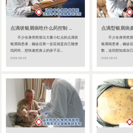
点滴状银屑病吃什么药控制 ...
点滴型银屑病多久
不少全身突然冒出大量小红点的点滴状
不少全身突然
银屑病患者，确诊后第一反应就是自己随便
银屑病患者，确诊
找药吃，想快速把身上的疹子压...
数，迫切想知道自己到
2026-08-05
2026-08-03