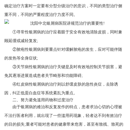
确定治疗方案时一定要有分型分级治疗的意识，不同的类型治疗侧
重不同，不同的严重程度治疗力度不同。
①寻常性银屑病的治疗应着眼于安全有效地清除皮损，同时兼
顾延缓或减轻复发;
②脓疱性银屑病则要重点针对缓解脓疱的发生，应对可能伴随
的发热等全身症状;
③关节病性银屑病的治疗关键是及时有效地控制关节损害，避
免其逐渐进展造成患者关节畸形和功能障碍;
④红皮病性银屑病的治疗则以舒缓皮肤的急性炎症，去除诱
因，纠正低蛋白血症等系统紊乱为重点。
二、努力避免滥用药物和过度治疗
由于银屑病的难治和反复发作的特点，患者求治心切的心理被
不法行医者利用，就出现了一些滥用药现象，轻者达不到有效治疗
的目的损失;重者可能对患者的健康带来危害，甚至有致残、致死的