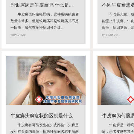
副银屑病是牛皮癣吗 什么是...
不同牛皮癣患
牛皮癣也叫做银屑病，这种疾病的患者
不管是儿童、
数量非常多，但是银屑病和副银屑病并不是
能患上牛皮癣。牛
一回事，虽然有多种病因可导致...
疾病，病因复杂，治疗
2025-01-03
2025-01-02
牛皮癣头癣症状的区别是什么
牛皮癣为何脱屑非
牛皮癣有可能发生在头皮部位，头癣是
牛皮癣是一种
发生在头部的癣病，这两种疾病名称中虽然
病，患者皮肤常常