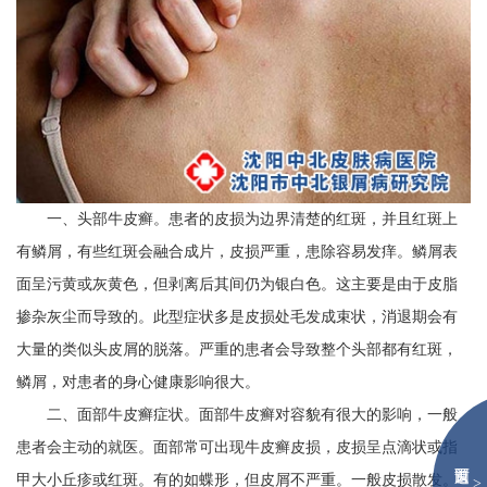
一、头部牛皮癣。患者的皮损为边界清楚的红斑，并且红斑上
有鳞屑，有些红斑会融合成片，皮损严重，患除容易发痒。鳞屑表
面呈污黄或灰黄色，但剥离后其间仍为银白色。这主要是由于皮脂
掺杂灰尘而导致的。此型症状多是皮损处毛发成束状，消退期会有
大量的类似头皮屑的脱落。严重的患者会导致整个头部都有红斑，
鳞屑，对患者的身心健康影响很大。
二、面部牛皮癣症状。面部牛皮癣对容貌有很大的影响，一般
患者会主动的就医。面部常可出现牛皮癣皮损，皮损呈点滴状或指
甲大小丘疹或红斑。有的如蝶形，但皮屑不严重。一般皮损散发。
>